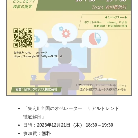
ォ
C
ー
A
ラ
R
ム
-
T
・
D
L
I
な
ど
の
ア
フ
「集え!! 全国のオペレーター リアルトレンド
ェ
徹底解剖」
レ
日時：
2023年12月21日（木） 18:30～19:30
ー
参加費：
無料