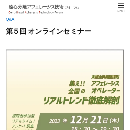
遠
コ
ー
メ
心
ン
ニ
分
ュ
テ
Q&A
遠
末
ー
離
ン
心
梢
第５回 オンラインセミナー
ア
ツ
血
分
フ
へ
幹
2
b
ェ
離
細
0
y
ス
レ
ア
2
C
胞
ー
キ
フ
3
-
採
シ
ッ
ェ
年
F
ス
取
プ
レ
1
A
技
・
1
T
ー
術
リ
月
フ
シ
ン
2
ォ
パ
ス
3
ー
球
技
日
ラ
採
術
ム
取
フ
・