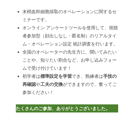
シ
ス
末梢血幹細胞採取のオペレーションに関するセ
技
ミナーです。
術
オンライン アンケートツールを使用して、視聴
の
者参加型（顔出しなし・匿名制）のリアルタイ
た
ム・オペレーション設定 統計調査を行います。
め
全国のオペレーターの先生方に、聞いてみたい
の
ことや、知りたい割合など、お申し込みフォー
研
究
ムで受け付けています！
会
初学者は
標準設定を学習
でき、熟練者は
手技の
再確認
や
工夫の交換
ができますので、奮ってご
参加ください！
たくさんのご参加、ありがとうございました。